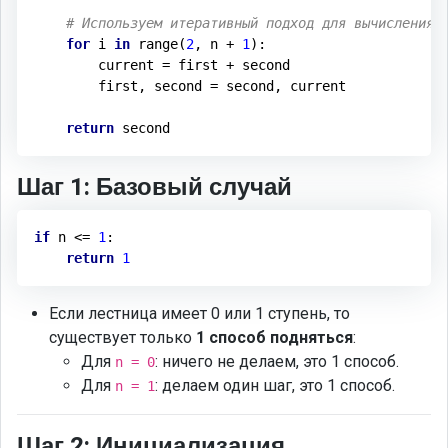
# Используем итеративный подход для вычисления 
for
 i 
in
 range(
2
, n + 
1
):

        current = first + second

        first, second = second, current

return
 second
Шаг 1: Базовый случай
if
 n <= 
1
:

return
1
Если лестница имеет 0 или 1 ступень, то
существует только
1 способ подняться
:
Для
: ничего не делаем, это 1 способ.
n = 0
Для
: делаем один шаг, это 1 способ.
n = 1
Шаг 2: Инициализация