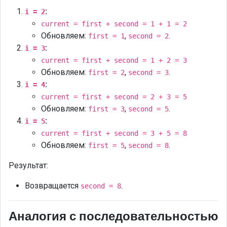
:
i = 2
current = first + second = 1 + 1 = 2
Обновляем:
,
.
first = 1
second = 2
:
i = 3
current = first + second = 1 + 2 = 3
Обновляем:
,
.
first = 2
second = 3
:
i = 4
current = first + second = 2 + 3 = 5
Обновляем:
,
.
first = 3
second = 5
:
i = 5
current = first + second = 3 + 5 = 8
Обновляем:
,
.
first = 5
second = 8
Результат:
Возвращается
.
second = 8
Аналогия с последовательностью