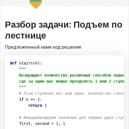
Разбор задачи: Подъем по
лестнице
Предложенный нами код решения:
def
stairs
(n)
:
"""

    Возвращает количество различных способов поднять
    где за один шаг можно преодолеть 1 или 2 ступени
    """
# Если ступенек нет или одна, количество способ
if
 n <= 
1
:

return
1
# Инициализируем значения для первых двух ступе
    first, second = 
1
, 
1