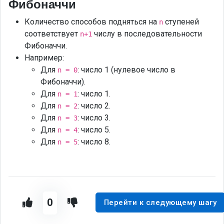
Фибоначчи
Количество способов подняться на
ступеней
n
соответствует
числу в последовательности
n+1
Фибоначчи.
Например:
Для
: число 1 (нулевое число в
n = 0
Фибоначчи).
Для
: число 1.
n = 1
Для
: число 2.
n = 2
Для
: число 3.
n = 3
Для
: число 5.
n = 4
Для
: число 8.
n = 5
0
Перейти к следующему шагу