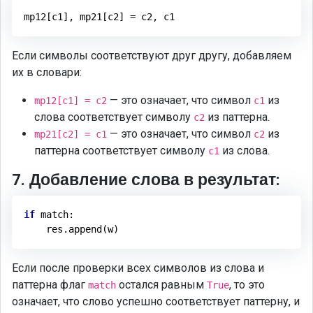
Если символы соответствуют друг другу, добавляем
их в словари:
— это означает, что символ
из
mp12[c1] = c2
c1
слова соответствует символу
из паттерна.
c2
— это означает, что символ
из
mp21[c2] = c1
c2
паттерна соответствует символу
из слова.
c1
7. Добавление слова в результат:
if
 match:

Если после проверки всех символов из слова и
паттерна флаг
остался равным
, то это
match
True
означает, что слово успешно соответствует паттерну, и