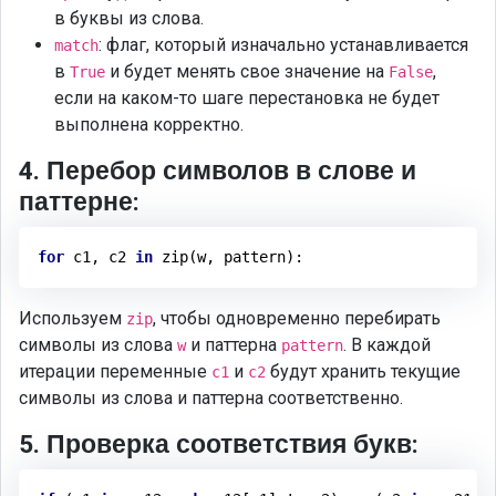
в буквы из слова.
: флаг, который изначально устанавливается
match
в
и будет менять свое значение на
,
True
False
если на каком-то шаге перестановка не будет
выполнена корректно.
4. Перебор символов в слове и
паттерне:
for
 c1, c2 
in
Используем
, чтобы одновременно перебирать
zip
символы из слова
и паттерна
. В каждой
w
pattern
итерации переменные
и
будут хранить текущие
c1
c2
символы из слова и паттерна соответственно.
5. Проверка соответствия букв: