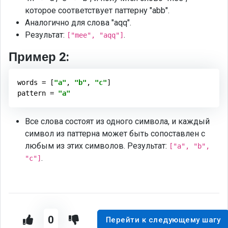
которое соответствует паттерну "abb".
Аналогично для слова "aqq".
Результат:
.
["mee", "aqq"]
Пример 2:
words = [
"a"
, 
"b"
, 
"c"
]

pattern = 
"a"
Все слова состоят из одного символа, и каждый
символ из паттерна может быть сопоставлен с
любым из этих символов. Результат:
["a", "b",
.
"c"]
0
Перейти к следующему шагу