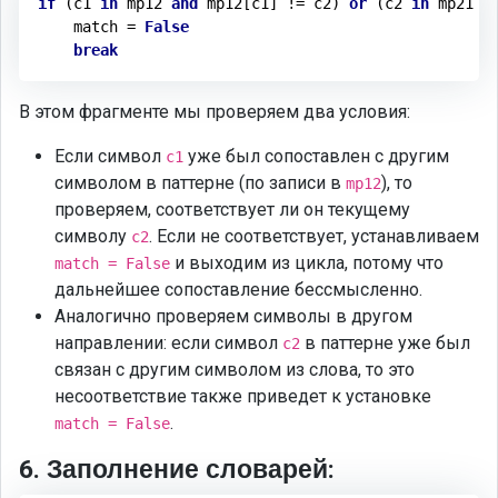
if
 (c1 
in
 mp12 
and
 mp12[c1] != c2) 
or
 (c2 
in
 mp21 
a
    match = 
False
break
В этом фрагменте мы проверяем два условия:
Если символ
уже был сопоставлен с другим
c1
символом в паттерне (по записи в
), то
mp12
проверяем, соответствует ли он текущему
символу
. Если не соответствует, устанавливаем
c2
и выходим из цикла, потому что
match = False
дальнейшее сопоставление бессмысленно.
Аналогично проверяем символы в другом
направлении: если символ
в паттерне уже был
c2
связан с другим символом из слова, то это
несоответствие также приведет к установке
.
match = False
6. Заполнение словарей: