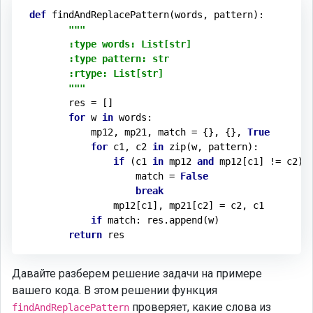
def
findAndReplacePattern
(words, pattern)
:
"""

        :type words: List[str]

        :type pattern: str

        :rtype: List[str]

        """
        res = []

for
 w 
in
 words:

            mp12, mp21, match = {}, {}, 
True
for
 c1, c2 
in
 zip(w, pattern):

if
 (c1 
in
 mp12 
and
 mp12[c1] != c2) 
                    match = 
False
break
                mp12[c1], mp21[c2] = c2, c1

if
 match: res.append(w)

return
 res
Давайте разберем решение задачи на примере
вашего кода. В этом решении функция
проверяет, какие слова из
findAndReplacePattern