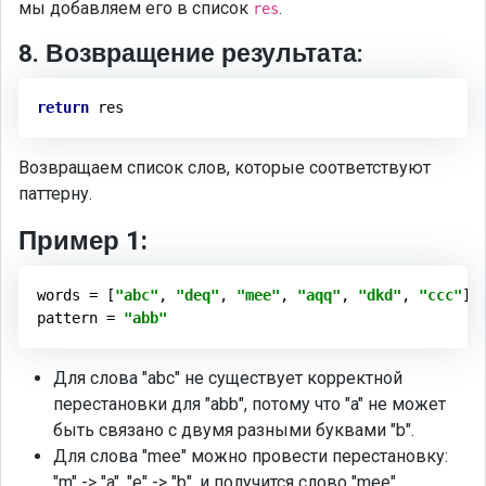
мы добавляем его в список
.
res
8. Возвращение результата:
return
Возвращаем список слов, которые соответствуют
паттерну.
Пример 1:
words = [
"abc"
, 
"deq"
, 
"mee"
, 
"aqq"
, 
"dkd"
, 
"ccc"
]

pattern = 
"abb"
Для слова "abc" не существует корректной
перестановки для "abb", потому что "a" не может
быть связано с двумя разными буквами "b".
Для слова "mee" можно провести перестановку:
"m" -> "a", "e" -> "b", и получится слово "mee",