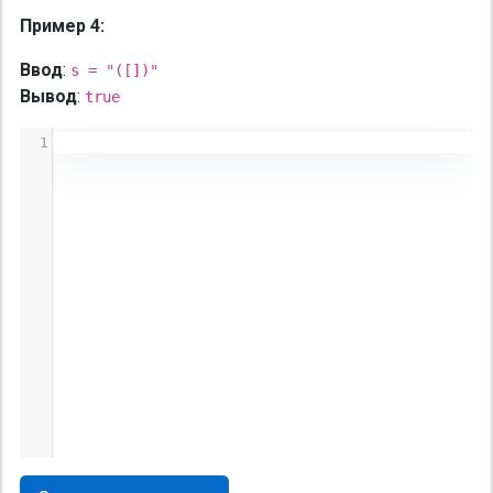
Пример 4:
Ввод
:
s = "([])"
Вывод
:
true
1