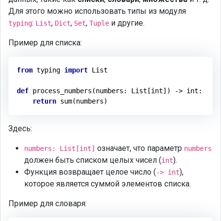
Для этого можно использовать типы из модуля
:
,
,
,
и другие.
typing
List
Dict
Set
Tuple
Пример для списка:
from
 typing 
import
 List

def
process_numbers
(numbers: List[int])
 -> 
int
:
return
Здесь:
означает, что параметр
numbers: List[int]
numbers
должен быть списком целых чисел (
).
int
Функция возвращает целое число (
),
-> int
которое является суммой элементов списка.
Пример для словаря: