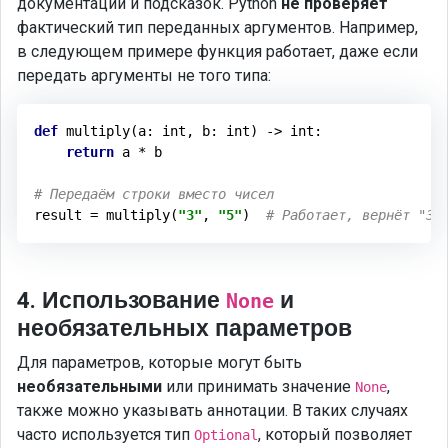
документации и подсказок. Python
не проверяет
фактический тип переданных аргументов. Например,
в следующем примере функция работает, даже если
передать аргументы не того типа:
def
multiply
(a: int, b: int)
 -> 
int
:
return
 a * b

# Передаём строки вместо чисел
result = multiply(
"3"
, 
"5"
)  
# Работает, вернёт "33
4. Использование
и
None
необязательных параметров
Для параметров, которые могут быть
необязательными
или принимать значение
,
None
также можно указывать аннотации. В таких случаях
часто используется тип
, который позволяет
Optional