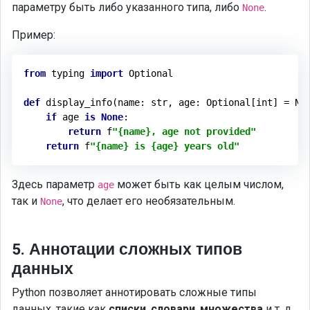
параметру быть либо указанного типа, либо
.
None
Пример:
from
 typing 
import
 Optional

def
display_info
(name: str, age: Optional[int] = No
if
 age 
is
None
:

return
 f
"{name}, age not provided"
return
 f
"{name} is {age} years old"
Здесь параметр
может быть как целым числом,
age
так и
, что делает его необязательным.
None
5. Аннотации сложных типов
данных
Python позволяет аннотировать сложные типы
данных, такие как
списки
,
словари
,
множества
и т. д.