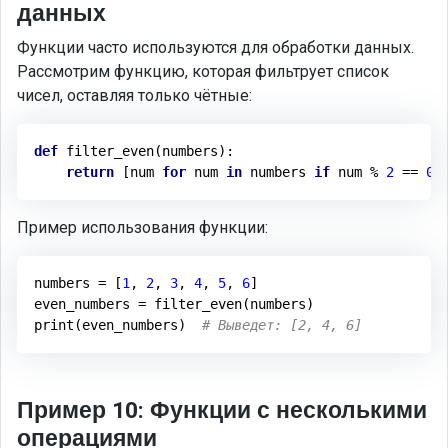
данных
Функции часто используются для обработки данных.
Рассмотрим функцию, которая фильтрует список
чисел, оставляя только чётные:
def
filter_even
(numbers)
:
return
 [num 
for
 num 
in
 numbers 
if
 num % 
2
 == 
0
Пример использования функции:
numbers = [
1
, 
2
, 
3
, 
4
, 
5
, 
6
]

even_numbers = filter_even(numbers)

print(even_numbers)  
# Выведет: [2, 4, 6]
Пример 10: Функции с несколькими
операциями