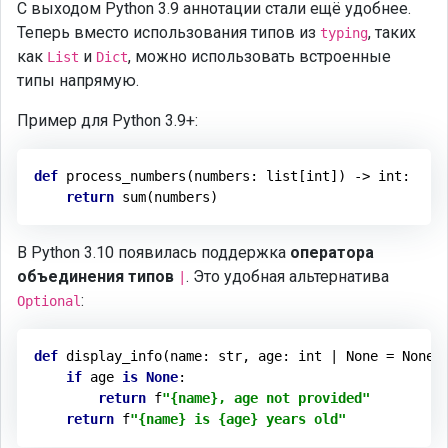
С выходом Python 3.9 аннотации стали ещё удобнее.
Теперь вместо использования типов из
, таких
typing
как
и
, можно использовать встроенные
List
Dict
типы напрямую.
Пример для Python 3.9+:
def
process_numbers
(numbers: list[int])
 -> 
int
:
return
В Python 3.10 появилась поддержка
оператора
объединения типов
. Это удобная альтернатива
|
:
Optional
def
display_info
(name: str, age: int | None = None)
if
 age 
is
None
:

return
 f
"{name}, age not provided"
return
 f
"{name} is {age} years old"