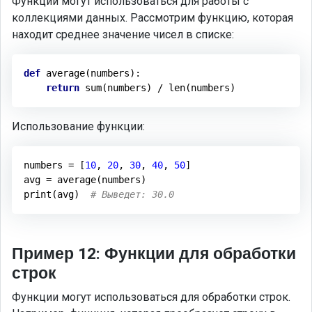
Функции могут использоваться для работы с
коллекциями данных. Рассмотрим функцию, которая
находит среднее значение чисел в списке:
def
average
(numbers)
:
return
Использование функции:
numbers = [
10
, 
20
, 
30
, 
40
, 
50
]

avg = average(numbers)

print(avg)  
# Выведет: 30.0
Пример 12: Функции для обработки
строк
Функции могут использоваться для обработки строк.