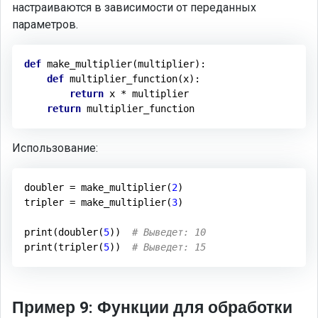
настраиваются в зависимости от переданных
параметров.
def
make_multiplier
(multiplier)
:
def
multiplier_function
(x)
:
return
 x * multiplier

return
Использование:
doubler = make_multiplier(
2
)

tripler = make_multiplier(
3
)

print(doubler(
5
))  
# Выведет: 10
print(tripler(
5
))  
# Выведет: 15
Пример 9: Функции для обработки