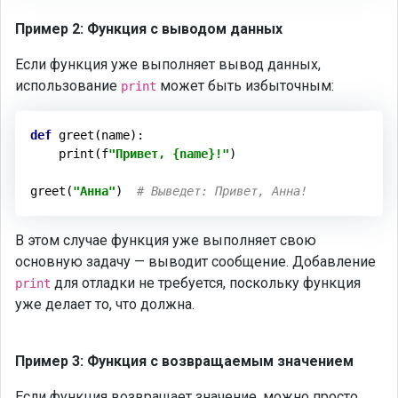
Пример 2: Функция с выводом данных
Если функция уже выполняет вывод данных,
использование
может быть избыточным:
print
def
greet
(name)
:
    print(f
"Привет, {name}!"
)

greet(
"Анна"
)  
# Выведет: Привет, Анна!
В этом случае функция уже выполняет свою
основную задачу — выводит сообщение. Добавление
для отладки не требуется, поскольку функция
print
уже делает то, что должна.
Пример 3: Функция с возвращаемым значением
Если функция возвращает значение, можно просто