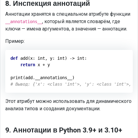
8. Инспекция аннотаций
Аннотации хранятся в специальном атрибуте функции
, который является словарём, где
__annotations__
ключи — имена аргументов, а значения — аннотации.
Пример:
def
add
(x: int, y: int)
 -> 
int
:
return
 x + y

# Вывод: {'x': <class 'int'>, 'y': <class 'int'>, '
Этот атрибут можно использовать для динамического
анализа типов и создания документации.
9. Аннотации в Python 3.9+ и 3.10+