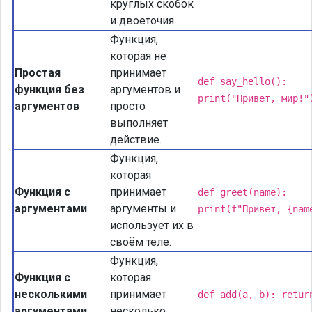
круглых скобок
и двоеточия.
Функция,
которая не
Простая
принимает
def say_hello():
функция без
аргументов и
print("Привет, мир!"
аргументов
просто
выполняет
действие.
Функция,
которая
Функция с
принимает
def greet(name):
аргументами
аргументы и
print(f"Привет, {nam
использует их в
своём теле.
Функция,
Функция с
которая
несколькими
принимает
def add(a, b): retur
аргументами
несколько