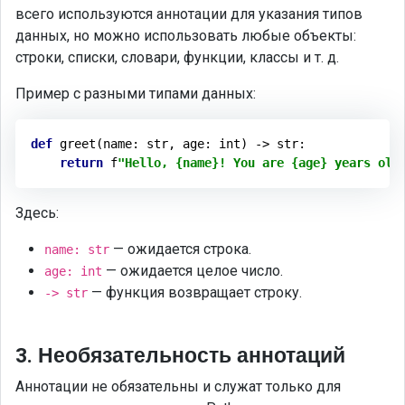
всего используются аннотации для указания типов
данных, но можно использовать любые объекты:
строки, списки, словари, функции, классы и т. д.
Пример с разными типами данных:
def
greet
(name: str, age: int)
 -> 
str
:
return
 f
"Hello, {name}! You are {age} years old
Здесь:
— ожидается строка.
name: str
— ожидается целое число.
age: int
— функция возвращает строку.
-> str
3. Необязательность аннотаций
Аннотации не обязательны и служат только для