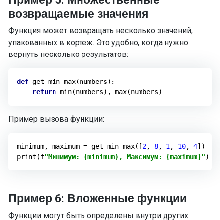
Пример 5: Множественные
возвращаемые значения
Функция может возвращать несколько значений,
упакованных в кортеж. Это удобно, когда нужно
вернуть несколько результатов:
def
get_min_max
(numbers)
:
return
Пример вызова функции:
minimum, maximum = get_min_max([
2
, 
8
, 
1
, 
10
, 
4
])

print(f
"Минимум: {minimum}, Максимум: {maximum}"
)  
Пример 6: Вложенные функции
Функции могут быть определены внутри других