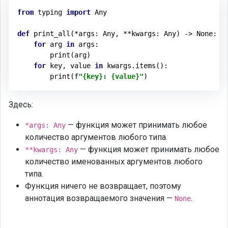
from
 typing 
import
 Any

def
print_all
(*args: Any, **kwargs: Any)
 -> 
None
:
for
 arg 
in
 args:

        print(arg)

for
 key, value 
in
 kwargs.items():

        print(f
"{key}: {value}"
Здесь:
— функция может принимать любое
*args: Any
количество аргументов любого типа.
— функция может принимать любое
**kwargs: Any
количество именованных аргументов любого
типа.
Функция ничего не возвращает, поэтому
аннотация возвращаемого значения —
.
None