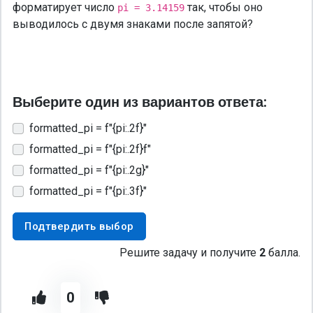
форматирует число
так, чтобы оно
pi = 3.14159
выводилось с двумя знаками после запятой?
Выберите один из вариантов ответа:
formatted_pi = f"{pi:.2f}"
formatted_pi = f"{pi:.2f}f"
formatted_pi = f"{pi:.2g}"
formatted_pi = f"{pi:.3f}"
Подтвердить выбор
Решите задачу и получите
2
балла.
0